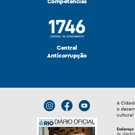
Competências
Central
Anticorrupção
A Cidad
o desen
cultura
Endereço
Av. das Am