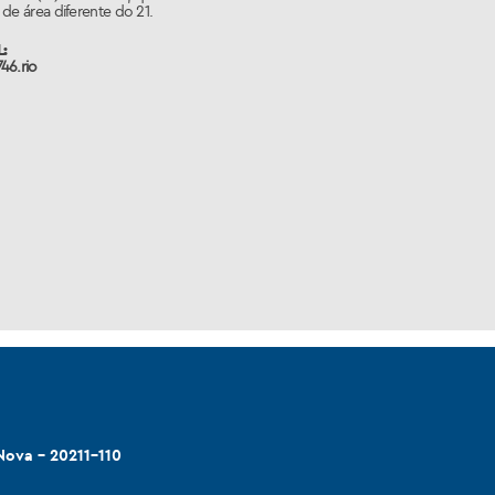
de área diferente do 21.
:
46.rio
Nova - 20211-110