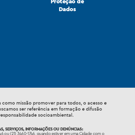
Proteção de
Dados
em como missão promover para todos, o acesso e
Buscamos ser referência em formação e difusão
responsabilidade socioambiental.
S, SERVIÇOS, INFORMAÇÕES OU DENÚNCIAS:
746 ou (21) 3460-1746, quando estiver em uma Cidade com o