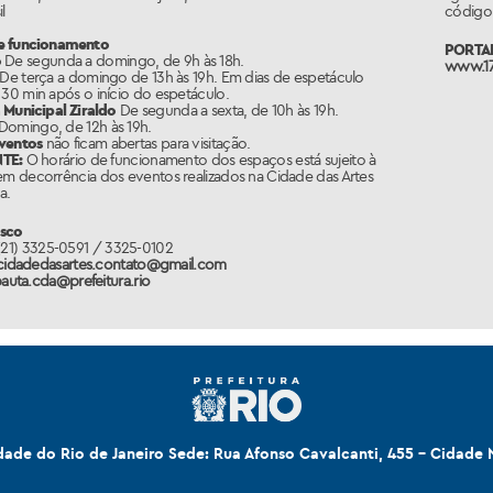
l
código 
e funcionamento
PORTAL
o
De segunda a domingo, de 9h às 18h.
www.17
De terça a domingo de 13h às 19h. Em dias de espetáculo
 30 min após o início do espetáculo.
 Municipal Ziraldo
De segunda a sexta, de 10h às 19h.
Domingo, de 12h às 19h.
eventos
não ficam abertas para visitação.
TE:
O horário de funcionamento dos espaços está sujeito à
em decorrência dos eventos realizados na Cidade das Artes
a.
osco
21) 3325-0591 / 3325-0102
cidadedasartes.contato@gmail.com
auta.cda@prefeitura.rio
idade do Rio de Janeiro Sede: Rua Afonso Cavalcanti, 455 - Cidade 