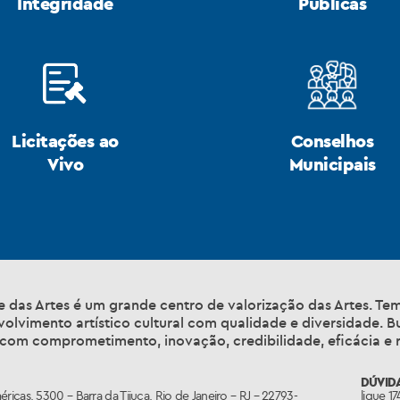
Integridade
Públicas
Licitações ao
Conselhos
Vivo
Municipais
e das Artes é um grande centro de valorização das Artes. T
volvimento artístico cultural com qualidade e diversidade. 
l com comprometimento, inovação, credibilidade, eficácia e 
DÚVIDA
éricas, 5300 – Barra da Tijuca, Rio de Janeiro – RJ – 22793-
ligue 1