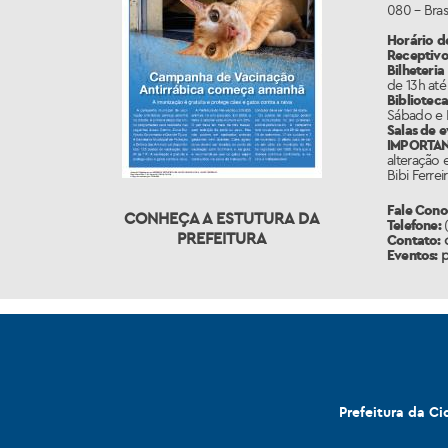
080 – Brasi
Horário d
Receptiv
Bilheteria
de 13h até
Biblioteca
Sábado e 
Salas de 
IMPORTAN
alteração 
Bibi Ferreir
Fale Con
CONHEÇA A ESTUTURA DA
Telefone:
(
PREFEITURA
Contato:
Eventos:
p
Prefeitura da C